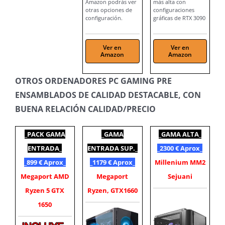
Amazon podrás ver
más alta con
otras opciones de
configuraciones
configuración.
gráficas de RTX 3090
Ver en
Ver en
Amazon
Amazon
OTROS ORDENADORES PC GAMING PRE
ENSAMBLADOS DE CALIDAD DESTACABLE, CON
BUENA RELACIÓN CALIDAD/PRECIO
_PACK GAMA
_GAMA
_GAMA ALTA_
ENTRADA_
ENTRADA SUP._
_2300 € Aprox_
_899 € Aprox_
_1179 € Aprox_
Millenium MM2
Megaport AMD
Megaport
Sejuani
Ryzen 5 GTX
Ryzen, GTX1660
1650