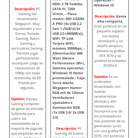
Operativo –
HDD: 2 TB Toshiba,
Windows 10
Descripción:
PC
SATA III, 7200
Gaming del
U/min, – Placa
Descripción:
Gama
ensamblador
madre: MSI A320M-
alta compacta,
Megaport. Muy
A PRO (4x USB 3.2
Gran potencia en un
equilibrado y con
Gen 1 (5GB/s)/2x
pequeño espacio
Extras: Teclado
USB 2.0 (480MB/s)),
con buena
Gaming, Ratón
WiFi: TP-Link
ventilación y un
Gaming y
Tarjeta WiFi,
diseño atractivo.
auriculares Gaming.
máximo 300Mbps, –
Destaca su gráfica
Permite jugar
Alimentación: 600
RTX 3070 y su
perfectamente
Watt Xilence
potente procesador
acualquier juego en
Performance (80+),
RYZEN 9.
resoluciones de
Sistema operativo:
1080p con tasas
Windows 10 Home
Opinión:
Es un
sostenidas de 60
preinstalado.- Caja:
ordenador
frames por
Torre diseño
ensamblado con
segundo.
Megaport Hunter
buenas
RGB mit 4x 120mm
características
Ventiladores
Opinión:
Equipo
técnicas y alto
ajustables e
Gaming completo
rendimiento.
iluminación RGB
de gama de entrada.
Incorpora uno de
(1x USB 3.0/ 2x USB
Suficiente para
los procesadores
2.0)
cubrir las
más potentes de su
necesidades de la
generación junto
mayoría de jugones
Descripción:
PC
con una gráfica RTX
que empiezan en el
Gaming de buena
3070, con potencia