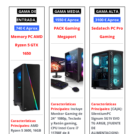
_GAMA DE
_GAMA MEDIA_
_GAMA ALTA_
ENTRADA_
_1550 € Aprox_
_3100 € Aprox_
_740 € Aprox_
PACK Gaming
Sedatech PC Pro
Memory PC AMD
Megaport
Gaming
Ryzen 5 GTX
1650
Características
Características
Principales:
Incluye
Principales:
[CAJA]:
Monitor Gaming de
SilentiumPC
24″ 1080p, Teclado
Signum SG1V EVO
Características
y Ratón gaming,
TG ARGB, [FUENTE
Principales:
AMD
CPU Intel Core i7
DE
Ryzen 5 3600, 16GB
11700F de 8
ALIMENTACION]: