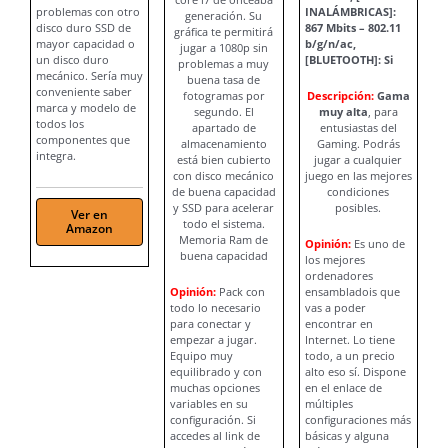
problemas con otro
INALÁMBRICAS]:
generación. Su
disco duro SSD de
867 Mbits – 802.11
gráfica te permitirá
mayor capacidad o
b/g/n/ac,
jugar a 1080p sin
un disco duro
[BLUETOOTH]: Si
problemas a muy
mecánico. Sería muy
buena tasa de
conveniente saber
fotogramas por
Descripción:
Gama
marca y modelo de
segundo. El
muy alta
, para
todos los
apartado de
entusiastas del
componentes que
almacenamiento
Gaming. Podrás
integra.
está bien cubierto
jugar a cualquier
con disco mecánico
juego en las mejores
de buena capacidad
condiciones
y SSD para acelerar
posibles.
Ver en
todo el sistema.
Amazon
Memoria Ram de
Opinión:
Es uno de
buena capacidad
los mejores
ordenadores
Opinión:
Pack con
ensambladois que
todo lo necesario
vas a poder
para conectar y
encontrar en
empezar a jugar.
Internet. Lo tiene
Equipo muy
todo, a un precio
equilibrado y con
alto eso sí. Dispone
muchas opciones
en el enlace de
variables en su
múltiples
configuración. Si
configuraciones más
accedes al link de
básicas y alguna