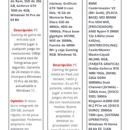
de Ram, SSD de 256
núcleos, Gráficos
850W
GB, Geforce GTX
GTX 1660 ti con
Coolermaster V2
1650 de 4GB,
6Gb, 16 Gb de
(80+ Gold), [PLACA
Windows 10 Pro de
Memoria Ram,
BASE]: MSI B550M
64 Bit
Disco SSD de
Pro-VDH Wifi,
480Gb, HDD de
[PROCESADOR]:
Descripción:
PC
1000Gb, Placa base
AMD Ryzen 9 3900X
Gaming de gama de
gigabyte H510M,
12x 3.8Ghz (max
entrada que
Wifi de 300Mb,
4.6Ghz),
permite jugar a
Fuente de 600W
[WATERCOOLING]:
cualquier juego en
80+ y caja Gaming
CoolerMaster
resoluciones 1080p
RGB. Windows 10.
MasterLiquid
a buena tasa de
ML240L RGB,
fotogramas por
[TARJETA GRAFICA]:
Descripción:
PC
segundo. Garantía
Nvidia Geforce RTX
Gaming de gama
de 24 meses in situ.
3080 10Gb, [RAM]:
media en Pack con
Incorpora Windows
32Gb DDR4
teclado, ratón y
10 Pro de 64 Bit,
3000Mhz Dual
monitor. Es un PC
actualizable a
Channel (2x16Gb) –
potente, válido para
Windows 11.
128Gb max, [DISCO
jugar a todos los
SSD]: 500Gb
juegos de hoy en
Opinión:
El disco
Kingston A2000 SSD
día con resoluciones
duro integrado de
M.2 PCIe x4, [DISCO
medias. Buena
256 GB, aunque
DURO]: 2000Gb
ventilación y
rápido, es de poca
7200 rpm, [SISTEMA
ampliable. A
capacidad. Podemos
OPERATIVO]:
destacar su
ampliarlo más
Windows 10 Home
procesador intel
adelante sin
64 bit ES, [LAN
core i7 de onceaba