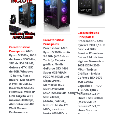
Características
Principales:
Características
Procesador – AMD
Principales:
Ryzen 9 3900 3,1GHz
Características
Procesador: AMD
Base – 4,3GHz
Principales:
AMD
Ryzen 5 3600 con 6x
Boost – 12 núcleos
Ryzen 5 3500x, 16GB
3.6 GHz (4.2 GHz en
físicos / 24 núcleos
de Ram a 3000Mhz,
Turbo),- Tarjeta
lógicos- Memoria –
SSD de 500 GB M2,
gráfica: Nvidia
16GB DDR4 3000
Geforce GTX 1650
GeForce GTX 1660
MHz – Tarjeta
de 4GB, Windows
Super 6GB VRAM
Gráfica – Nvidia
10 home, Placa
(GDDR6, HDMI und
GeForce RTX 3070
madre: MSI A520M
DisplayPort), –
8GB GDR6X –
A Pro (4x USB 3.0
Memoria: 16GB
Capacidad – HDD
(5GB/s)/2x USB 2.0
DDR4 2400 MHz
1TB 7200 rpm 2
(480MB/s), WiFi: TP-
(ADATA/Crucial/Teamgroup)-
ranuras 2,5/3,5″
Link Tarjeta WiFi,
SSD: 240 GB,
libres + SSD 480GB
máximo 300Mbps,
(Adata, Patriot),
(M.2 NVMe) 2
Alimentación: 400
lectura: hasta 470
ranuras 2,5/3,5″
Watt Xilence
MB/s, escritura:
libres Sistema
Performance
hasta 400 MB/s, –