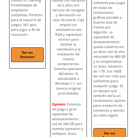
mundo PC Gaming.
calidad con Garantía
suficiente para jugar
Posibilidades de
de 2 años con
en todas las
ampliación
servicio de recogida
resoluciones
completas. Perfecto
y devolución en
gráficas actuales a
para la mayoría de
caso de avería. Caja
buenas tasa de
juegos. NO apto
amplia con
frames por
para jugar a 4K de
ventiladores led
segundo. La
resolución.
RGB y capacidad
capacidad de
interior para
almacenamiento
facilitar la
queda cubierta con
ventilación y la
un disco ssd de alta
Ver en
instalación de
Amazon
velocidad de 480 GB
nuevos
y la complementa
componentes.
un disco mecánico
Sistema operativo
de 1 TB. Sus 16GB
Windows 10
de ram son más que
actualizable a
suficientes para
Windows 11, con
cualquier juego. Es
licencia original
un equipo que
preinstalada.
también daría un
rendimiento óptimo
Opinión:
Potencia
para creadores de
de juego y gran
contenido y edición
capacidad de
de video digital.
almacenamiento:
ssd de 240 GB para
sistema operativo y
Ver en
software. Disco